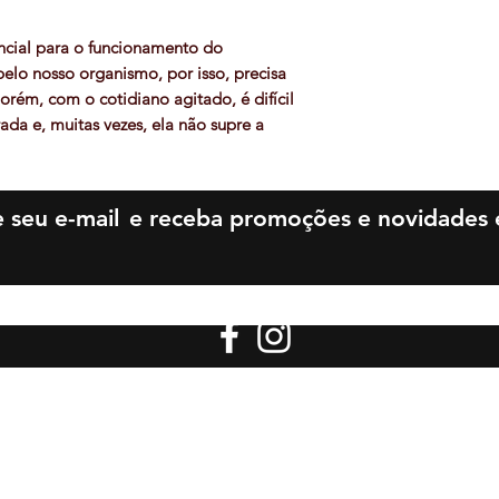
ncial para o funcionamento do
elo nosso organismo, por isso, precisa
orém, com o cotidiano agitado, é difícil
da e, muitas vezes, ela não supre a
 entra a necessidade do suplemento
 quantidade ideal recomendada para
iz respeito à necessidade de vitamina C,
 seu e-mail
e receba promoções e novidades e
oPuro.
munológico agradece.
os Nutricionais LTDA - CNPJ: 21.923.126/0001-08 -
Santa Beatriz da Silva, 1047 Loja 3 e Loja 4
enedito Uberaba - MG - CEP 38020-333
Be More Suplementos - Todos os direitos reservados.