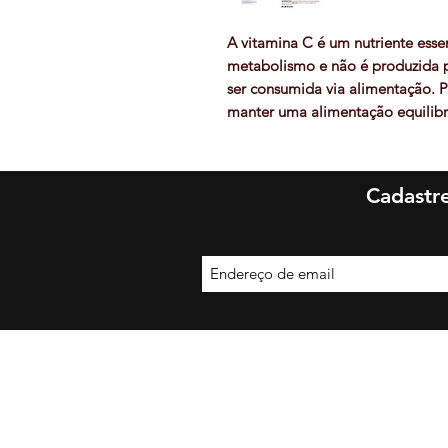
A vitamina C é um nutriente esse
metabolismo e não é produzida p
ser consumida via alimentação. P
manter uma alimentação equilibra
ingestão diária recomendada. Aí
alimentar!
VITADOP C
fornece a
manter sua saúde em dia no que d
Cadastre
no padrão de qualidade element
Com
VITADOP C
, seu sistema i
Be More Suplement
Avenida 
São B
Copyright © 2018 - 