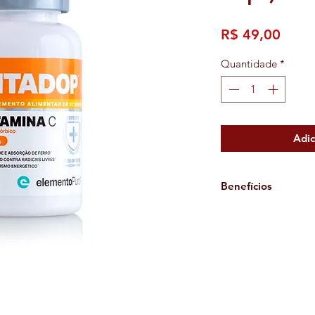
Preç
R$ 49,00
Quantidade
*
Adic
Benefícios
+ Imunidade
+ Absorção de ferro
+ Ação antioxidant
+ Proteção contra os
+ Metabolismo ener
+ Combate infecções