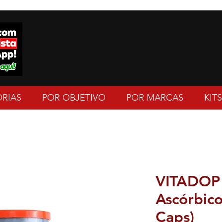
RIAS
POR OBJETIVO
POR MARCAS
KITS
VITADOP 
Ascórbico
Caps)