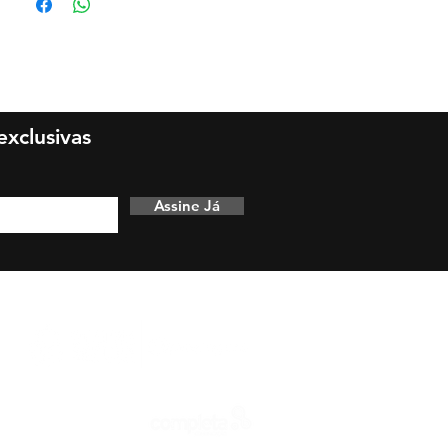
uar dano muscular.
ador
 de treino
idual
xclusivas
Assine Já
Desenvolvido por