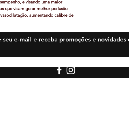
• Força
esempenho, e visando uma maior
capacidade de aten
• Resistência
ivos que visam gerar melhor perfusão
• Potente vasodilat
r vasodilatação, aumentando calibre de
• Maior intensidade
olerância ao esforço físico!
• Reparo a dano tec
• Melhora de foco
 seu e-mail
e receba promoções e novidades e
os Nutricionais LTDA - CNPJ: 21.923.126/0001-08 -
Santa Beatriz da Silva, 1047 Loja 3 e Loja 4
enedito Uberaba - MG - CEP 38020-333
Be More Suplementos - Todos os direitos reservados.