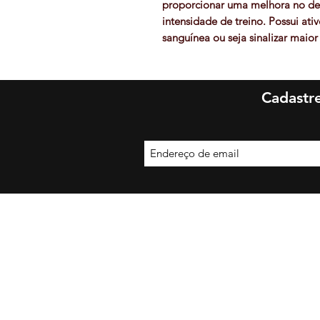
proporcionar uma melhora no d
intensidade de treino. Possui at
sanguínea ou seja sinalizar maio
veias (pump) e tornando maior a t
Cadastre
Be More Suplement
Avenida 
São B
Copyright © 2018 - 