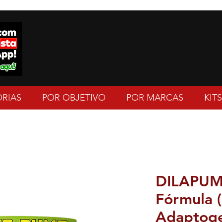
RIAS
POR OBJETIVO
POR MARCAS
KITS
DILAPUM
Fórmula (
Adaptog