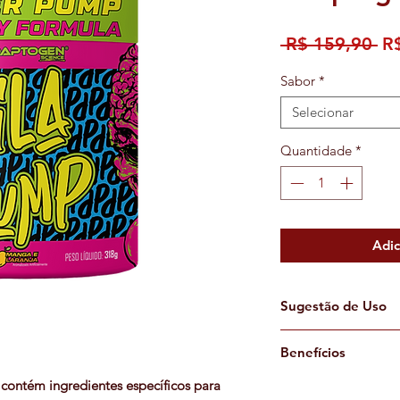
Pr
 R$ 159,90 
R
no
Sabor
*
Selecionar
Quantidade
*
Adic
Sugestão de Uso
Dila Pump pode ser
Benefícios
um potente ergogên
melhorar seu desem
ontém ingredientes específicos para
• Maior pump duran
pós treino, por cont