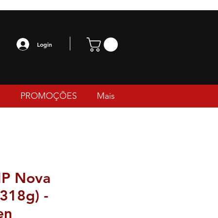
Login
PROMOÇÕES
Mais
P Nova
318g) -
en