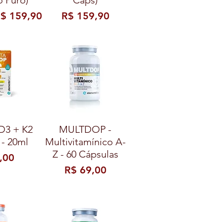
o Puro)
Caps)
l
reço promocional
Preço
$ 159,90
R$ 159,90
D3 + K2
MULTDOP -
 - 20ml
Multivitamínico A-
Z - 60 Cápsulas
,00
Preço
R$ 69,00