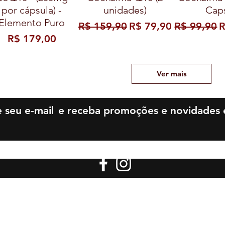
por cápsula) -
unidades)
Cap
Elemento Puro
Preço normal
Preço promocional
Preço nor
P
R$ 159,90
R$ 79,90
R$ 99,90
R
Preço
R$ 179,00
Ver mais
 seu e-mail
e receba promoções e novidades e
os Nutricionais LTDA - CNPJ: 21.923.126/0001-08 -
Santa Beatriz da Silva, 1047 Loja 3 e Loja 4