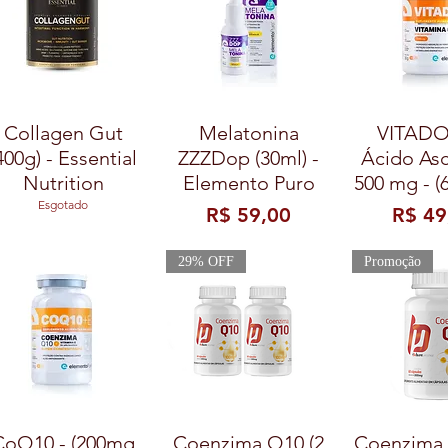
Collagen Gut
Melatonina
VITADO
400g) - Essential
ZZZDop (30ml) -
Ácido As
Nutrition
Elemento Puro
500 mg - (
Esgotado
Preço
Preço
R$ 59,00
R$ 49
29% OFF
Promoção
CoQ10 - (200mg
Coenzima Q10 (2
Coenzima 