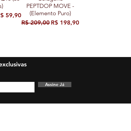
s)
PEPTDOP MOVE -
(Elemento Puro)
mal
reço promocional
$ 59,90
Preço normal
Preço promocional
R$ 209,00
R$ 198,90
xclusivas
Assine Já