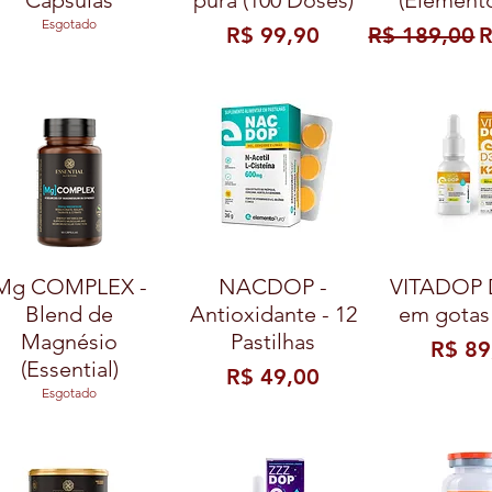
Cápsulas
pura (100 Doses)
(Element
Esgotado
Preço
Preço norma
P
R$ 99,90
R$ 189,00
R
Mg COMPLEX -
NACDOP -
VITADOP 
Blend de
Antioxidante - 12
em gotas
Magnésio
Pastilhas
Preço
R$ 89
(Essential)
Preço
R$ 49,00
Esgotado