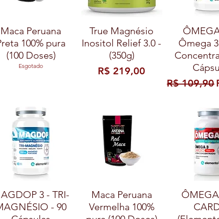
Maca Peruana
True Magnésio
ÔMEG
Preta 100% pura
Inositol Relief 3.0 -
Ômega 3
(100 Doses)
(350g)
Concentra
Cápsu
Esgotado
Preço
R$ 219,00
Preço norm
R$ 109,90
AGDOP 3 - TRI-
Maca Peruana
ÔMEGA
MAGNÉSIO - 90
Vermelha 100%
CARD