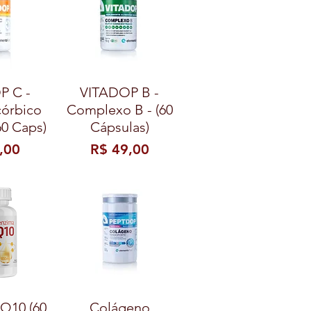
P C -
VITADOP B -
córbico
Complexo B - (60
60 Caps)
Cápsulas)
Preço
,00
R$ 49,00
Q10 (60
Colágeno