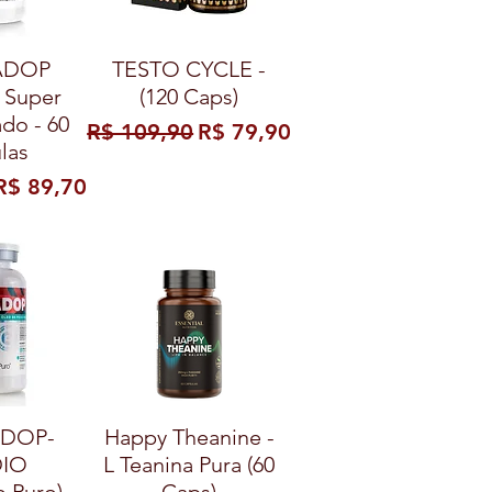
ADOP
TESTO CYCLE -
 Super
(120 Caps)
do - 60
Preço normal
Preço promocional
R$ 109,90
R$ 79,90
las
al
Preço promocional
R$ 89,70
DOP-
Happy Theanine -
IO
L Teanina Pura (60