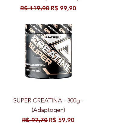
Preço normal
Preço promocional
R$ 119,90
R$ 99,90
SUPER CREATINA - 300g -
(Adaptogen)
Preço normal
Preço promocional
R$ 97,70
R$ 59,90