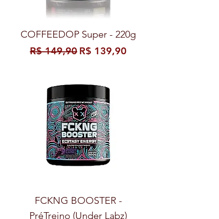
COFFEEDOP Super - 220g
Preço normal
Preço promocional
R$ 149,90
R$ 139,90
FCKNG BOOSTER -
PréTreino (Under Labz)