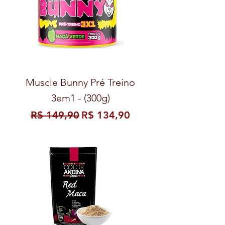
Muscle Bunny Pré Treino
3em1 - (300g)
Preço normal
Preço promocional
R$ 149,90
R$ 134,90